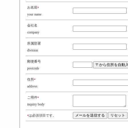
お名前
*
your name
会社名
company
所属部署
division
郵便番号
postcode
住所
*
address
ご用件
*
inquiry body
は必須項目です。
*